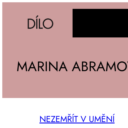
MARINA ABRAMO
NE­ZE­MŘÍT V UMĚ­NÍ