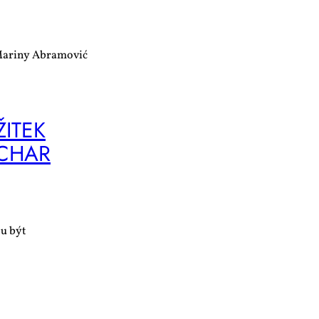
 Mariny Abramović
ŽI­TEK
I­CHAR
ou být