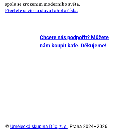
spolu se zrozením moderního světa.
Přečtěte si více o slovu tohoto čísla.
Chcete nás podpořit? Můžete
nám koupit kafe. Děkujeme!
©
Umělecká skupina Dílo, z. s.
, Praha 2024–2026