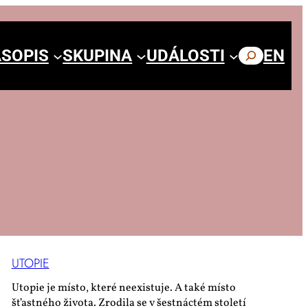
SOPIS
SKUPINA
UDÁLOSTI
HLEDAT
EN
UTO­PIE
Utopie je místo, které neexistuje. A také místo
šťastného života. Zrodila se v šestnáctém století