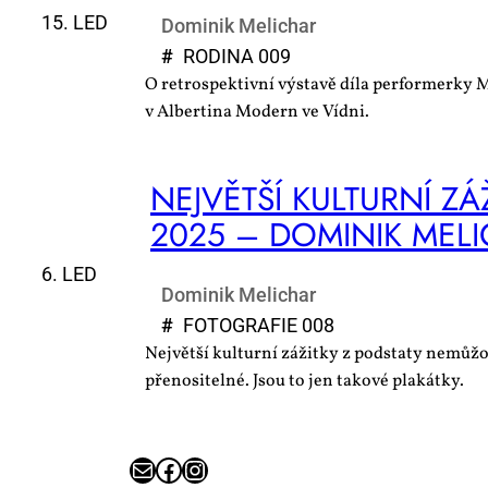
15. LED
Dominik Melichar
#
RO­DI­NA 009
O retrospektivní výstavě díla performerky
v Albertina Modern ve Vídni.
NEJ­VĚT­ŠÍ KUL­TUR­NÍ ZÁ­
2025 – DO­MI­NIK ME­L
6. LED
Dominik Melichar
#
FO­TO­GRA­FIE 008
Největší kulturní zážitky z podstaty nemůž
přenositelné. Jsou to jen takové plakátky.
E-mail
Facebook
Instagram