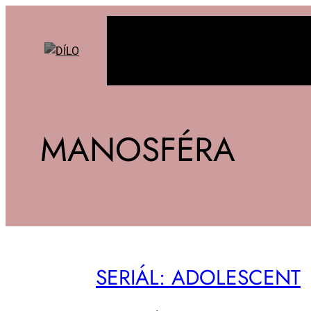
MANOSFÉRA
SE­RI­ÁL: ADO­LESCENT