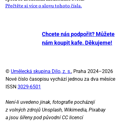
Přečtěte si více o slovu tohoto čísla.
Chcete nás podpořit? Můžete
nám koupit kafe. Děkujeme!
©
Umělecká skupina Dílo, z. s.
, Praha 2024–2026
Nové číslo časopisu vychází jednou za dva měsíce
ISSN
3029-6501
Není-li uvedeno jinak, fotografie pocházejí
z volných zdrojů Unsplash, Wikimedia, Pixabay
a jsou šířeny pod původní CC licencí