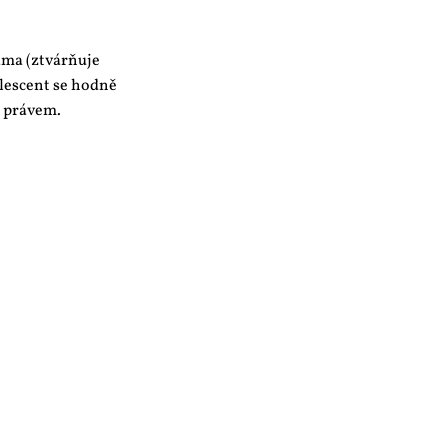
ama (ztvárňuje
olescent se hodně
a právem.