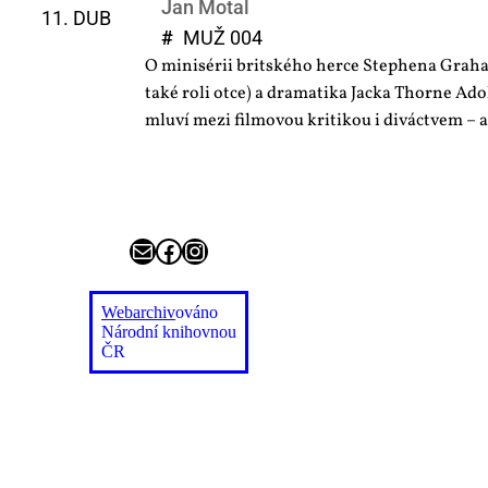
Jan Motal
11. DUB
#
MUŽ 004
O minisérii britského herce Stephena Grah
také roli otce) a dramatika Jacka Thorne Ad
mluví mezi filmovou kritikou i diváctvem – 
E-mail
Facebook
Instagram
Webarchiv
ováno
Národní knihovnou
ČR