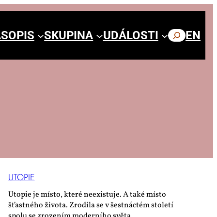
SOPIS
SKUPINA
UDÁLOSTI
HLEDAT
EN
UTO­PIE
Utopie je místo, které neexistuje. A také místo
šťastného života. Zrodila se v šestnáctém století
spolu se zrozením moderního světa.