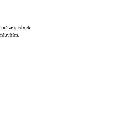
 mě ze stránek
mluvííím.