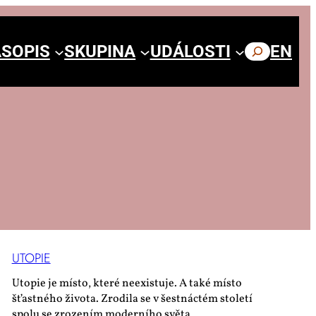
SOPIS
SKUPINA
UDÁLOSTI
HLEDAT
EN
UTO­PIE
Utopie je místo, které neexistuje. A také místo
šťastného života. Zrodila se v šestnáctém století
spolu se zrozením moderního světa.