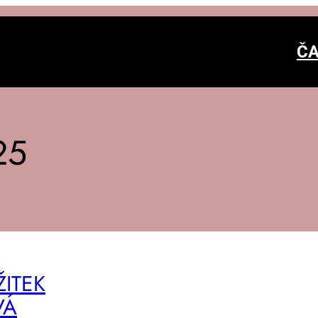
ČA
25
ŽI­TEK
VÁ