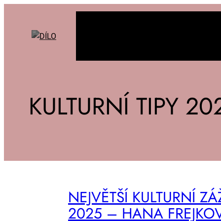
KULTURNÍ TIPY 20
NEJ­VĚT­ŠÍ KUL­TUR­NÍ ZÁ­
2025 – HA­NA FREJ­KO­