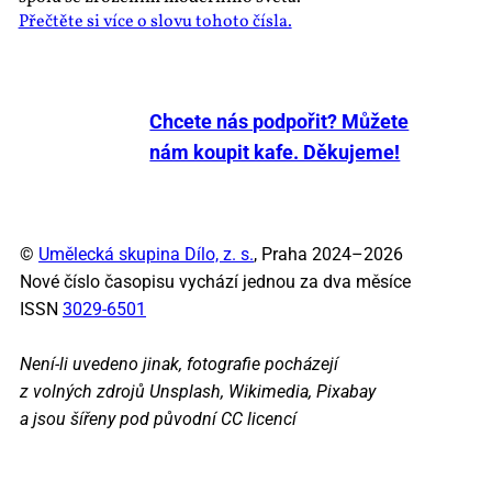
Přečtěte si více o slovu tohoto čísla.
Chcete nás podpořit? Můžete
nám koupit kafe. Děkujeme!
©
Umělecká skupina Dílo, z. s.
, Praha 2024–2026
Nové číslo časopisu vychází jednou za dva měsíce
ISSN
3029-6501
Není-li uvedeno jinak, fotografie pocházejí
z volných zdrojů Unsplash, Wikimedia, Pixabay
a jsou šířeny pod původní CC licencí