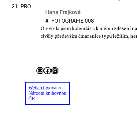
21. PRO
Hana Frejková
#
FO­TO­GRA­FIE 008
Otevřela jsem kalendář a k mému zděšení na
civěly především čmáranice typu ležííím, ne
E-mail
Facebook
Instagram
Webarchiv
ováno
Národní knihovnou
ČR