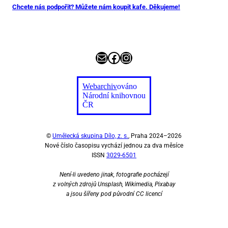
Chcete nás podpořit? Můžete nám koupit kafe. Děkujeme!
E-mail
Facebook
Instagram
Webarchiv
ováno
Národní knihovnou
ČR
©
Umělecká skupina Dílo, z. s.
, Praha 2024–2026
Nové číslo časopisu vychází jednou za dva měsíce
ISSN
3029-6501
Není-li uvedeno jinak, fotografie pocházejí
z volných zdrojů Unsplash, Wikimedia, Pixabay
a jsou šířeny pod původní CC licencí