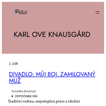
KARL OVE KNAUSGÅRD
2. ZÁŘ
DI­VA­DLO: MŮJ BOJ. ZA­MI­LO­VA­NÝ
MUŽ
Veronika Boušová
#
OD­PO­ČI­NEK 006
Tradiční rodina, smysluplná práce a ideální