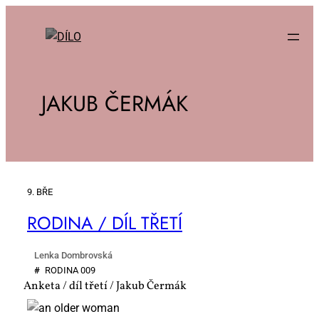
JAKUB ČERMÁK
9. BŘE
RO­DI­NA / DÍL TŘE­TÍ
Lenka Dombrovská
#
RO­DI­NA 009
Anketa / díl třetí / Jakub Čermák