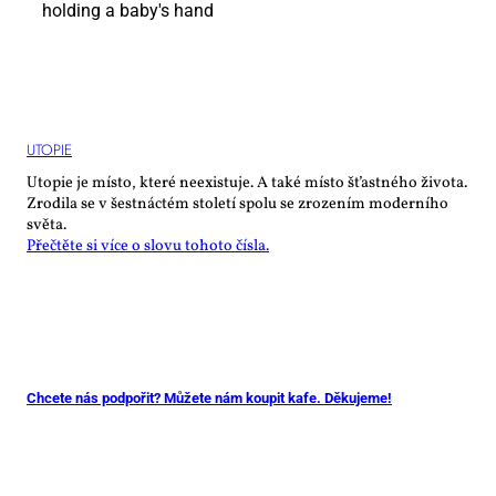
UTO­PIE
Utopie je místo, které neexistuje. A také místo šťastného života.
Zrodila se v šestnáctém století spolu se zrozením moderního
světa.
Přečtěte si více o slovu tohoto čísla.
Chcete nás podpořit? Můžete nám koupit kafe. Děkujeme!