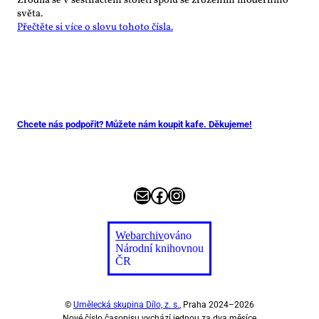
světa.
Přečtěte si více o slovu tohoto čísla.
Chcete nás podpořit? Můžete nám koupit kafe. Děkujeme!
E-mail
Facebook
Instagram
Webarchiv
ováno
Národní knihovnou
ČR
©
Umělecká skupina Dílo, z. s.
, Praha 2024–2026
Nové číslo časopisu vychází jednou za dva měsíce