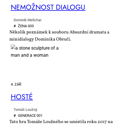
NE­MOŽ­NOST DI­A­LO­GU
Dominik Melichar
#
ŽE­NA 003
Několik poznámek k souboru Absurdní dramata a
minidialogy Dominika Obruči.
4. ZÁŘ
HOS­TÉ
Tomáš Loužný
#
GE­NE­RA­CE 001
Tato hra Tomáše Loužného se umístila roku 2017 na