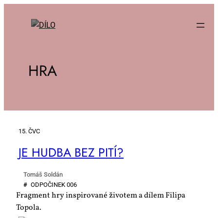
HRA
15. ČVC
JE HUD­BA BEZ PI­TÍ?
Tomáš Soldán
#
OD­PO­ČI­NEK 006
Fragment hry inspirované životem a dílem Filipa
Topola.