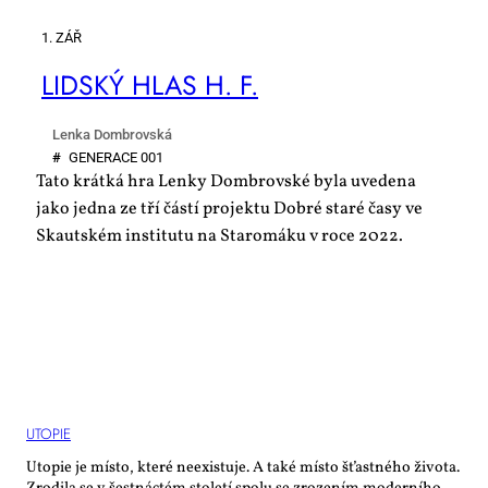
1. ZÁŘ
LID­SKÝ HLAS H. F.
Lenka Dombrovská
#
GE­NE­RA­CE 001
Tato krátká hra Lenky Dombrovské byla uvedena
jako jedna ze tří částí projektu Dobré staré časy ve
Skautském institutu na Staromáku v roce 2022.
UTO­PIE
Utopie je místo, které neexistuje. A také místo šťastného života.
Zrodila se v šestnáctém století spolu se zrozením moderního