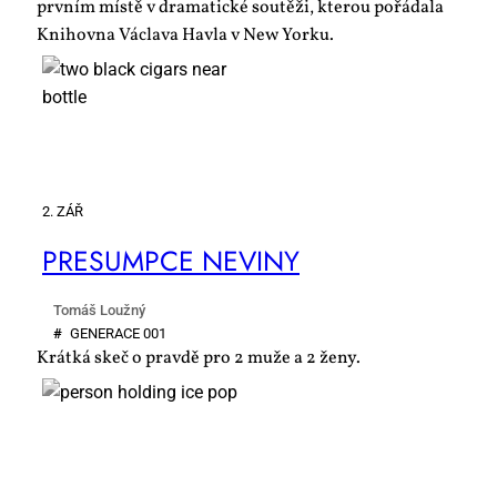
prvním místě v dramatické soutěži, kterou pořádala
Knihovna Václava Havla v New Yorku.
2. ZÁŘ
PRE­SUMP­CE NE­VI­NY
Tomáš Loužný
#
GE­NE­RA­CE 001
Krátká skeč o pravdě pro 2 muže a 2 ženy.