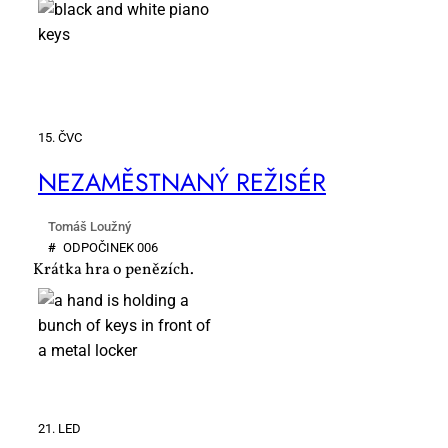
15. ČVC
NE­ZA­MĚST­NA­NÝ RE­ŽI­SÉR
Tomáš Loužný
#
OD­PO­ČI­NEK 006
Krátka hra o penězích.
21. LED