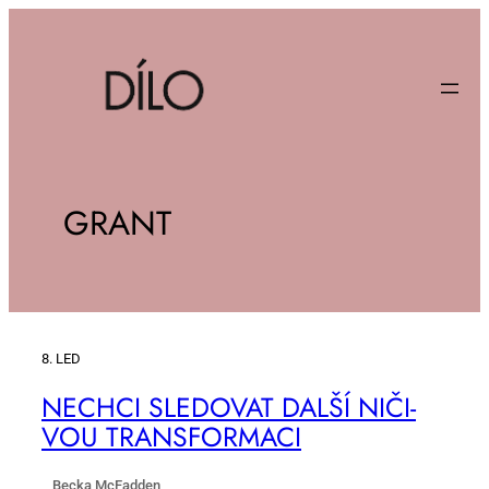
GRANT
8. LED
NE­CHCI SLE­DO­VAT DAL­ŠÍ NI­ČI­
VOU TRANS­FOR­MA­CI
Becka McFadden