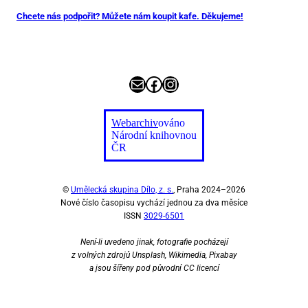
Chcete nás podpořit? Můžete nám koupit kafe. Děkujeme!
E-mail
Facebook
Instagram
Webarchiv
ováno
Národní knihovnou
ČR
©
Umělecká skupina Dílo, z. s.
, Praha 2024–2026
Nové číslo časopisu vychází jednou za dva měsíce
ISSN
3029-6501
Není-li uvedeno jinak, fotografie pocházejí
z volných zdrojů Unsplash, Wikimedia, Pixabay
a jsou šířeny pod původní CC licencí