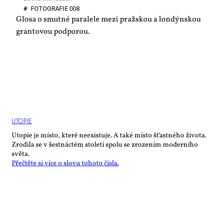
#
FO­TO­GRA­FIE 008
Glosa o smutné paralele mezi pražskou a londýnskou
grantovou podporou.
UTO­PIE
Utopie je místo, které neexistuje. A také místo šťastného života.
Zrodila se v šestnáctém století spolu se zrozením moderního
světa.
Přečtěte si více o slovu tohoto čísla.