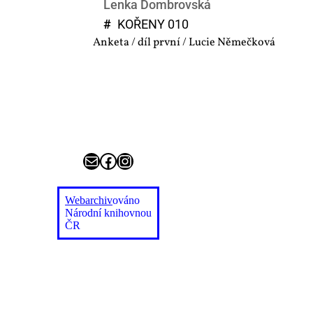
Lenka Dombrovská
#
KO­ŘE­NY 010
Anketa / díl první / Lucie Němečková
E-mail
Facebook
Instagram
Webarchiv
ováno
Národní knihovnou
ČR