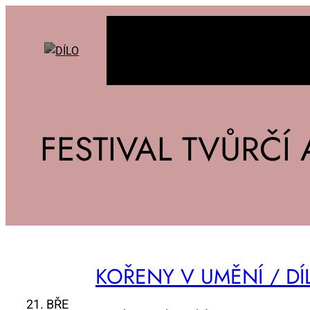
FESTIVAL TVŮRČÍ 
KO­ŘE­NY V UMĚ­NÍ / DÍ
21. BŘE