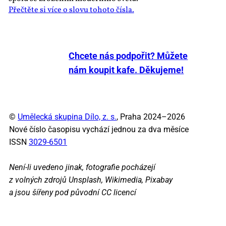
Přečtěte si více o slovu tohoto čísla.
Chcete nás podpořit? Můžete
nám koupit kafe. Děkujeme!
©
Umělecká skupina Dílo, z. s.
, Praha 2024–2026
Nové číslo časopisu vychází jednou za dva měsíce
ISSN
3029-6501
Není-li uvedeno jinak, fotografie pocházejí
z volných zdrojů Unsplash, Wikimedia, Pixabay
a jsou šířeny pod původní CC licencí