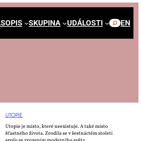
SOPIS
SKUPINA
UDÁLOSTI
HLEDAT
EN
UTO­PIE
Utopie je místo, které neexistuje. A také místo
šťastného života. Zrodila se v šestnáctém století
spolu se zrozením moderního světa.