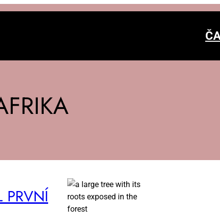
ČA
AFRIKA
L PRV­NÍ