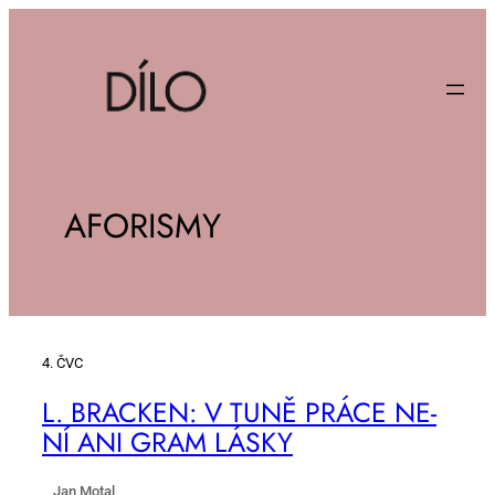
AFORISMY
4. ČVC
L. BRAC­KEN: V TU­NĚ PRÁ­CE NE­
NÍ ANI GRAM LÁS­KY
Jan Motal