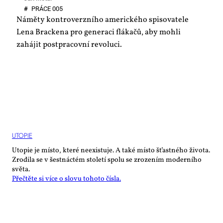
#
PRÁ­CE 005
Náměty kontroverzního amerického spisovatele
Lena Brackena pro generaci flákačů, aby mohli
zahájit postpracovní revoluci.
UTO­PIE
Utopie je místo, které neexistuje. A také místo šťastného života.
Zrodila se v šestnáctém století spolu se zrozením moderního
světa.
Přečtěte si více o slovu tohoto čísla.