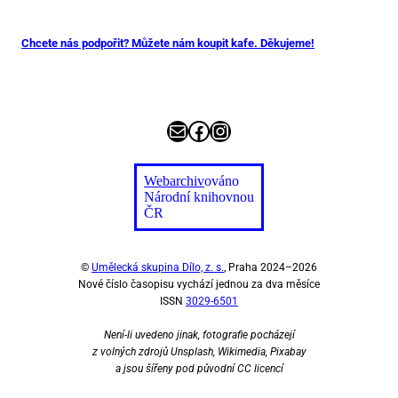
Chcete nás podpořit? Můžete nám koupit kafe. Děkujeme!
E-mail
Facebook
Instagram
Webarchiv
ováno
Národní knihovnou
ČR
©
Umělecká skupina Dílo, z. s.
, Praha 2024–2026
Nové číslo časopisu vychází jednou za dva měsíce
ISSN
3029-6501
Není-li uvedeno jinak, fotografie pocházejí
z volných zdrojů Unsplash, Wikimedia, Pixabay
a jsou šířeny pod původní CC licencí