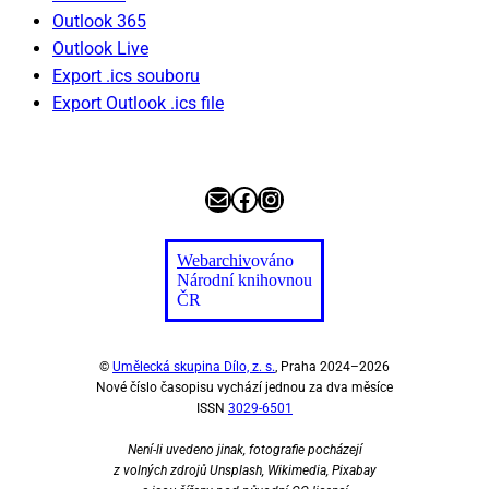
Outlook 365
Outlook Live
Export .ics souboru
Export Outlook .ics file
E-mail
Facebook
Instagram
Webarchiv
ováno
Národní knihovnou
ČR
©
Umělecká skupina Dílo, z. s.
, Praha 2024–2026
Nové číslo časopisu vychází jednou za dva měsíce
ISSN
3029-6501
Není-li uvedeno jinak, fotografie pocházejí
z volných zdrojů Unsplash, Wikimedia, Pixabay