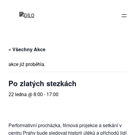
« Všechny Akce
akce již proběhla.
Po zla­tých stez­kách
22 ledna @ 8:00
-
17:00
Per­for­ma­tiv­ní pro­cház­ka, fil­mo­vá pro­jek­ce a se­tká­ní v
cen­t­ru Pra­hy bu­de sle­do­vat his­to­rii útě­ků a pří­cho­dů li­dí