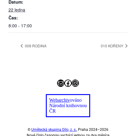
Datum:
22 ledna
Čas:
8:00 - 17:00
009 RO­DI­NA
010 KO­ŘE­NY
E-mail
Facebook
Instagram
Webarchiv
ováno
Národní knihovnou
ČR
©
Umělecká skupina Dílo, z. s.
, Praha 2024–2026
Nové číslo časopisu vychází jednou za dva měsíce