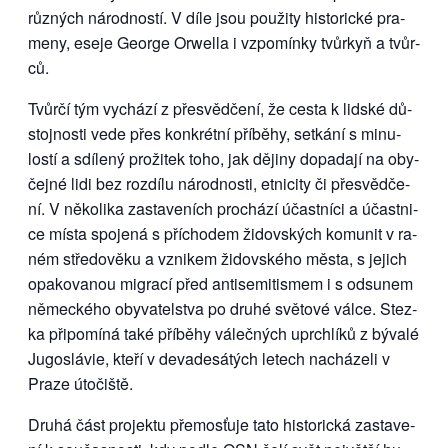
růz­ných ná­rod­nos­tí. V dí­le jsou po­u­ži­ty his­to­ric­ké pra­
me­ny, ese­je Ge­or­ge Orwel­la i vzpo­mín­ky tvůr­kyň a tvůr­
ců.
Tvůr­čí tým vy­chá­zí z pře­svěd­če­ní, že ces­ta k lid­ské dů­
stoj­nos­ti ve­de přes kon­krét­ní pří­běhy, se­tká­ní s mi­nu­
los­tí a sdí­le­ný pro­ži­tek to­ho, jak dě­ji­ny do­pa­da­jí na oby­
čej­né li­di bez roz­dí­lu ná­rod­nos­ti, et­ni­ci­ty či pře­svěd­če­
ní. V ně­ko­li­ka za­sta­ve­ních pro­chá­zí účast­ní­ci a účast­ni­
ce mís­ta spo­je­ná s pří­cho­dem ži­dov­ských ko­mu­nit v ra­
ném stře­do­vě­ku a vzni­kem ži­dov­ské­ho měs­ta, s je­jich
opa­ko­va­nou mi­gra­cí před an­ti­se­mi­tis­mem i s od­su­nem
ně­mec­ké­ho oby­va­tel­stva po dru­hé svě­to­vé vál­ce. Stez­
ka při­po­mí­ná ta­ké pří­běhy vá­leč­ných uprch­lí­ků z bý­va­lé
Ju­go­slá­vie, kte­ří v de­va­de­sá­tých le­tech na­chá­ze­li v
Pra­ze úto­čiš­tě.
Dru­há část pro­jek­tu pře­mos­ťu­je ta­to his­to­ric­ká za­sta­ve­