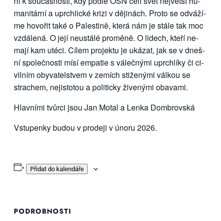
ní k sou­čas­nos­ti, kdy pod­le OSN če­lí svět nej­vět­ší hu­
ma­ni­tár­ní a uprch­lic­ké kri­zi v dě­ji­nách. Pro­to se od­vá­ží­
me ho­vo­řit ta­ké o Pa­les­ti­ně, kte­rá nám je stá­le tak moc
vzdá­le­ná. O je­jí ne­u­stá­lé pro­mě­ně. O li­dech, kte­ří ne­
ma­jí kam uté­ci. Cí­lem pro­jek­tu je uká­zat, jak se v dneš­
ní spo­leč­nos­ti mí­sí em­pa­tie s vá­leč­ný­mi uprch­lí­ky či ci­
vil­ním oby­va­tel­stvem v ze­mích sti­že­ný­mi vál­kou se
stra­chem, ne­jis­to­tou a po­li­tic­ky ži­ve­ný­mi oba­va­mi.
Hlav­ní­mi tvůr­ci jsou Jan Mo­tal a Len­ka Dom­brov­ská
Vstu­pen­ky bu­dou v pro­de­ji v úno­ru 2026.
Přidat do kalendáře
PODROBNOSTI