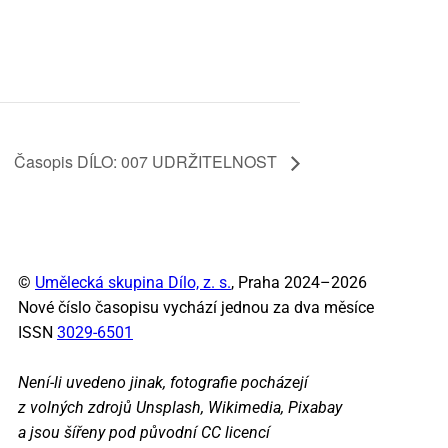
Ča­so­pis DÍ­LO: 007 UDR­ŽI­TEL­NOST
©
Umělecká skupina Dílo, z. s.
, Praha 2024–2026
Nové číslo časopisu vychází jednou za dva měsíce
ISSN
3029-6501
Není-li uvedeno jinak, fotografie pocházejí
z volných zdrojů Unsplash, Wikimedia, Pixabay
a jsou šířeny pod původní CC licencí