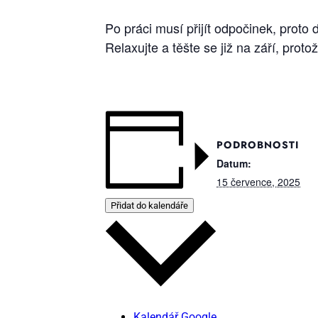
Po prá­ci mu­sí při­jít od­po­či­nek, pro­to d
Re­la­xuj­te a těš­te se již na zá­ří, pro­to­
PODROBNOSTI
Datum:
15 července, 2025
Přidat do kalendáře
Kalendář Google