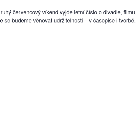
ru­hý čer­ven­co­vý ví­kend vy­jde let­ní čís­lo o di­va­dle, fil­mu, 
že se bu­de­me vě­no­vat udr­ži­tel­nos­ti – v ča­so­pi­se i tvor­bě.