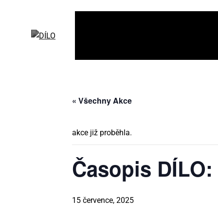
« Všechny Akce
akce již proběhla.
Ča­so­pis DÍ­LO
15 července, 2025