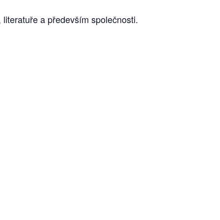
li­te­ra­tu­ře a pře­de­vším spo­leč­nos­ti.