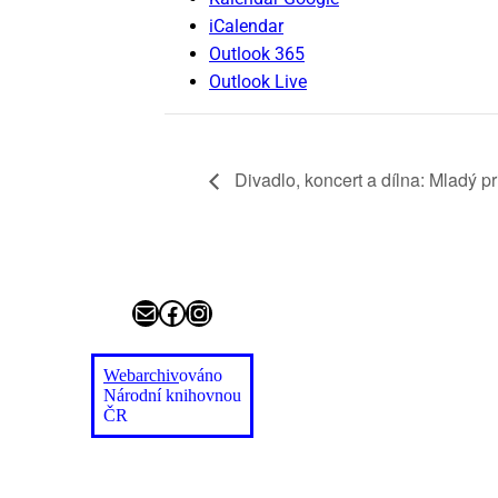
iCalendar
Outlook 365
Outlook Live
Di­va­dlo, kon­cert a díl­na: Mla­dý p
E-mail
Facebook
Instagram
Webarchiv
ováno
Národní knihovnou
ČR