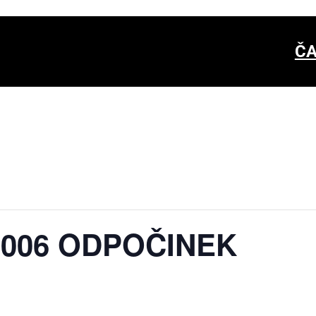
ČA
: 006 OD­PO­ČI­NEK