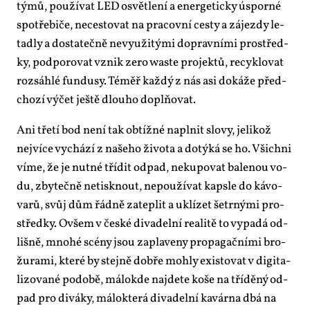
tý­mů, po­u­ží­vat LED osvět­le­ní a ener­ge­tic­ky úspor­né
spo­tře­bi­če, ne­ces­to­vat na pra­cov­ní ces­ty a zá­jezdy le­
ta­dly a do­sta­teč­ně ne­vy­u­ži­tý­mi do­prav­ní­mi pro­střed­
ky, pod­po­ro­vat vznik ze­ro was­te pro­jek­tů, recyklo­vat
roz­sáh­lé fun­du­sy. Téměř kaž­dý z nás asi do­ká­že před­
cho­zí vý­čet ješ­tě dlou­ho do­pl­ňo­vat.
Ani tře­tí bod ne­ní tak ob­tíž­né na­pl­nit slo­vy, je­li­kož
nej­ví­ce vy­chá­zí z na­še­ho ži­vo­ta a do­tý­ká se ho. Všich­ni
ví­me, že je nut­né tří­dit od­pad, ne­ku­po­vat ba­le­nou vo­
du, zby­teč­ně ne­tisk­nout, ne­po­u­ží­vat kaps­le do ká­vo­
va­rů, svůj dům řád­ně za­tep­lit a uklí­zet še­tr­ný­mi pro­
střed­ky. Ovšem v čes­ké di­va­del­ní re­a­li­tě to vy­pa­dá od­
liš­ně, mno­hé scé­ny jsou za­pla­ve­ny pro­pa­gač­ní­mi bro­
žu­ra­mi, kte­ré by stej­ně dob­ře moh­ly exis­to­vat v di­gi­ta­
li­zo­va­né po­do­bě, má­lo­kde na­jde­te ko­še na tří­dě­ný od­
pad pro di­vá­ky, má­lo­kte­rá di­va­del­ní ka­vár­na dbá na