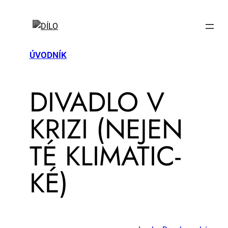
ÚVODNÍK
DI­VA­DLO V
KRI­ZI (NEJEN
TÉ KLI­MA­TIC­
KÉ)