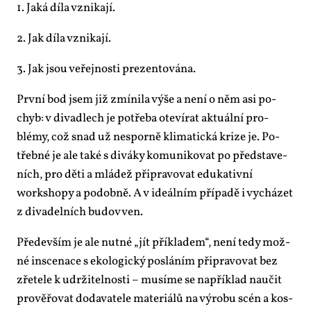
1. Ja­ká dí­la vzni­ka­jí.
2. Jak dí­la vzni­ka­jí.
3. Jak jsou ve­řej­nos­ti pre­zen­to­vá­na.
Prv­ní bod jsem již zmí­ni­la vý­še a ne­ní o něm asi po­
chyb: v di­va­dlech je po­tře­ba ote­ví­rat ak­tu­ál­ní pro­
blémy, což snad už ne­spor­ně kli­ma­tic­ká kri­ze je. Po­
třeb­né je ale ta­ké s di­vá­ky ko­mu­ni­ko­vat po před­sta­ve­
ních, pro dě­ti a mlá­dež při­pra­vo­vat edu­ka­tiv­ní
worksho­py a po­dob­ně. A v ide­ál­ním pří­pa­dě i vy­chá­zet
z di­va­del­ních bu­dov ven.
Pře­de­vším je ale nut­né „jít pří­kla­dem“, ne­ní te­dy mož­
né in­sce­na­ce s eko­lo­gic­ký po­slá­ním při­pra­vo­vat bez
zře­te­le k udr­ži­tel­nos­ti – mu­sí­me se na­pří­klad na­u­čit
pro­vě­řo­vat do­da­va­te­le ma­te­ri­á­lů na vý­ro­bu scén a kos­