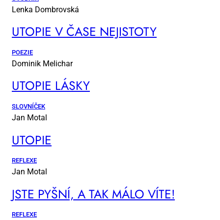
Lenka Dombrovská
UTO­PIE V ČA­SE NE­JIS­TO­TY
POEZIE
Dominik Melichar
UTO­PIE LÁS­KY
SLOVNÍČEK
Jan Motal
UTO­PIE
REFLEXE
Jan Motal
JSTE PYŠ­NÍ, A TAK MÁ­LO VÍ­TE!
REFLEXE