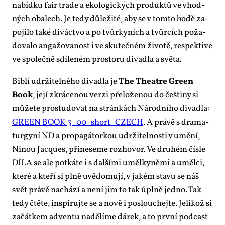
na­bíd­ku fair tra­de a eko­lo­gic­kých pro­duk­tů ve vhod­
ných oba­lech. Je te­dy dů­le­ži­té, aby se v tom­to bo­dě za­
po­ji­lo ta­ké di­vác­tvo a po tvůr­ky­ních a tvůr­cích po­ža­
do­va­lo an­ga­žo­va­nost i ve sku­teč­ném ži­vo­tě, re­spek­ti­ve
ve spo­leč­ně sdí­le­ném pro­sto­ru di­va­dla a svě­ta.
Bib­lí udr­ži­tel­né­ho di­va­dla je
The The­a­t­re Gre­en
Book
, je­jí zkrá­ce­nou ver­zi pře­lo­že­nou do češ­ti­ny si
mů­že­te pro­stu­do­vat na strán­kách Ná­rod­ní­ho di­va­dla:
GRE­EN BOOK 3_00_short_CZECH
. A prá­vě s dra­ma­
tur­gy­ní ND a pro­pa­gá­tor­kou udr­ži­tel­nos­ti v umě­ní,
Ni­nou Jacques, při­ne­se­me roz­ho­vor. Ve dru­hém čís­le
DÍ­LA se ale po­tká­te i s dal­ší­mi uměl­ky­ně­mi a uměl­ci,
kte­ré a kte­ří si pl­ně uvě­do­mu­jí, v ja­kém sta­vu se náš
svět prá­vě na­chá­zí a ne­ní jim to tak úpl­ně jed­no. Tak
te­dy čtě­te, in­spi­ruj­te se a no­vě i po­slou­chej­te. Je­li­kož si
za­čát­kem ad­ven­tu na­dě­lí­me dá­rek, a to prv­ní pod­cast