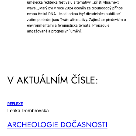
umělecká ředitelka festivalu alternativy …příští vlna/next
wave…, který byl v roce 2024 oceněn za dlouhodobý přínos
cenou česká DNA. Je editorkou čtyř divadelních publikací –
zatím poslední jsou Tváře alternativy. Zajímá se především o
environmentální a feministická témata. Propaguje
angažované a progresivní umění.
V AKTUÁLNÍM ČÍSLE:
REFLEXE
Lenka Dombrovská
AR­CHE­O­LO­GIE DO­ČAS­NOS­TI