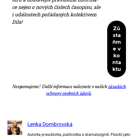
ce nejen o no­vých čís­lech ča­so­pi­su, ale
i udá­los­tech po­řá­da­ných ko­lek­ti­vem
Dí­la!
Ne­spa­mu­je­me! Dal­ší in­for­ma­ce na­lez­ne­te v na­šich
zá­sa­dách
ochra­ny osob­ních úda­jů
.
Lenka Dombrovská
Autorka je kurátorka, publicistka a dramaturgyně. Působí jako