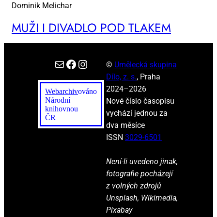
Dominik Melichar
MUŽI I DI­VA­DLO POD TLA­KEM
E-mail
Facebook
Instagram
©
Umělecká skupina
Dílo, z. s.
, Praha
2024–2026
Webarchiv
ováno
Národní
Nové číslo časopisu
knihovnou
vychází jednou za
ČR
dva měsíce
ISSN
3029-6501
Není-li uvedeno jinak,
fotografie pocházejí
z volných zdrojů
Unsplash, Wikimedia,
Pixabay