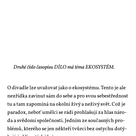
Druhé číslo časopisu DÍLO má téma EKOSYSTÉM.
O di­va­dle lze uva­žo­vat ja­ko o eko­sys­té­mu. Ten­to je ale
ne­zříd­ka za­vi­nut sám do se­be a pro svou se­bestřed­nost
tu a tam za­po­mí­ná na okol­ní ži­vý a ne­ži­vý svět. Což je
pa­ra­dox, ne­boť uměl­ci se rá­di pro­hla­šu­jí za hlas ná­ro­
da a svě­do­mí spo­leč­nos­ti. Jed­ním ze sou­čas­ných pro­
blé­mů, kte­ré­ho se jen ně­kte­ří tvůr­ci bez ostychu do­tý­