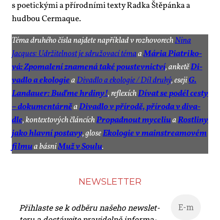
s po­e­tic­ký­mi a pří­rod­ní­mi tex­ty Rad­ka Ště­pán­ka a
hud­bou Cer­ma­que.
Té­ma dru­hé­ho čís­la na­jde­te na­pří­klad v roz­ho­vo­rech
Ni­na
Jacques: Udr­ži­tel­nost je sdru­žo­va­cí té­ma
a
Mária Pi­atri­ko­
vá: Zpo­ma­le­ní zna­me­ná ta­ké pous­tev­nic­tví
, an­ke­tě
Di­
va­dlo a eko­lo­gie
a
Di­va­dlo a eko­lo­gie / Díl dru­hý
, ese­ji
G.
Lan­dauer: Buď­me hr­di­ny!
, re­flexích
Dí­vat se po­dél ces­ty
– do­ku­men­tár­ně
a
Di­va­dlo v pří­ro­dě, pří­ro­da v di­va­
dle
, kon­tex­to­vých člán­cích
Pro­pad­nout my­ce­liu
a
Rost­li­ny
ja­ko hlav­ní po­sta­vy
, glo­se
Eko­lo­gie v ma­in­stre­a­mo­vém
fil­mu
a bás­ni
Muž v Sou­lu
.
NEWS­LET­TER
Při­hlas­te se k od­bě­ru na­še­ho news­let­
te­ru a do­stá­vej­te pra­vi­del­ně in­for­ma­