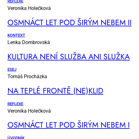
REFLEXE
Veronika Holečková
OSM­NÁCT LET POD ŠI­RÝM NE­BEM II
KONTEXT
Lenka Dombrovská
KUL­TU­RA NE­NÍ SLUŽ­BA ANI SLUŽ­KA
ESEJ
Tomáš Procházka
NA TEP­LÉ FRON­TĚ (NE)KLID
REFLEXE
Veronika Holečková
OSM­NÁCT LET POD ŠI­RÝM NE­BEM I
ÚVODNÍK