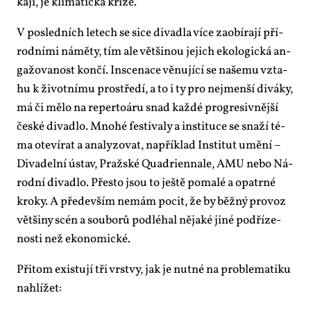
ka­jí, je kli­ma­tic­ká kri­ze.
V po­sled­ních le­tech se si­ce di­va­dla ví­ce za­o­bí­ra­jí pří­
rod­ní­mi ná­mě­ty, tím ale vět­ši­nou je­jich eko­lo­gic­ká an­
ga­žo­va­nost kon­čí. In­sce­na­ce vě­nu­jí­cí se na­še­mu vzta­
hu k ži­vot­ní­mu pro­stře­dí, a to i ty pro nejmen­ší di­vá­ky,
má či mě­lo na re­per­toá­ru snad kaž­dé pro­gre­siv­něj­ší
čes­ké di­va­dlo. Mno­hé fes­ti­va­ly a in­sti­tu­ce se sna­ží té­
ma ote­ví­rat a ana­ly­zo­vat, na­pří­klad In­sti­tut umě­ní –
Di­va­del­ní ústav, Praž­ské Quad­ri­en­na­le, AMU ne­bo Ná­
rod­ní di­va­dlo. Přes­to jsou to ješ­tě po­ma­lé a opa­tr­né
kro­ky. A pře­de­vším ne­mám po­cit, že by běž­ný pro­voz
vět­ši­ny scén a sou­bo­rů pod­lé­hal ně­ja­ké ji­né pod­ří­ze­
nos­ti než eko­no­mic­ké.
Při­tom exis­tu­jí tři vrst­vy, jak je nut­né na pro­ble­ma­ti­ku
na­hlí­žet: