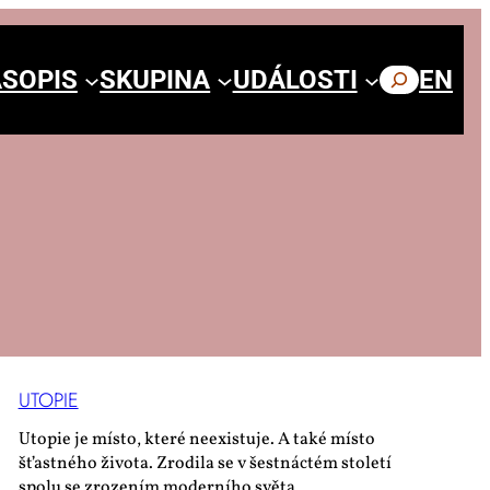
SOPIS
SKUPINA
UDÁLOSTI
HLEDAT
EN
UTO­PIE
Utopie je místo, které neexistuje. A také místo
šťastného života. Zrodila se v šestnáctém století
spolu se zrozením moderního světa.