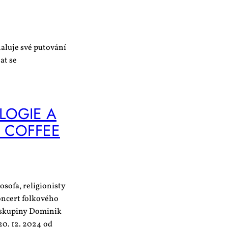
aluje své putování
at se
­LO­GIE A
CO­F­FEE
o­fa, re­li­gi­o­nis­ty
kon­cert fol­ko­vé­ho
 sku­pi­ny Do­mi­nik
í 20. 12. 2024 od