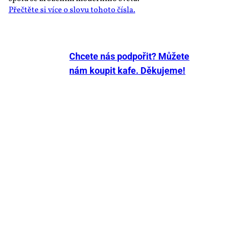
Přečtěte si více o slovu tohoto čísla.
Chcete nás podpořit? Můžete
nám koupit kafe. Děkujeme!