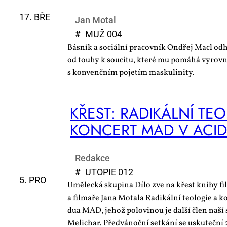
17. BŘE
Jan Motal
#
MUŽ 004
Básník a sociální pracovník Ondřej Macl odh
od touhy k soucitu, které mu pomáhá vyrovn
s konvenčním pojetím maskulinity.
KŘEST: RA­DI­KÁL­NÍ TE­O
KON­CERT MAD V ACID 
Redakce
#
UTO­PIE 012
5. PRO
Umě­lec­ká sku­pi­na Dí­lo zve na křest kni­hy fi­lo­s
a fil­ma­ře Ja­na Mo­ta­la Ra­di­kál­ní te­o­lo­gie a 
dua MAD, je­hož po­lo­vi­nou je dal­ší člen na­ší
Me­li­char. Před­vá­noč­ní se­tká­ní se usku­teč­n