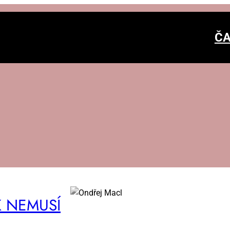
ČA
 NE­MU­SÍ