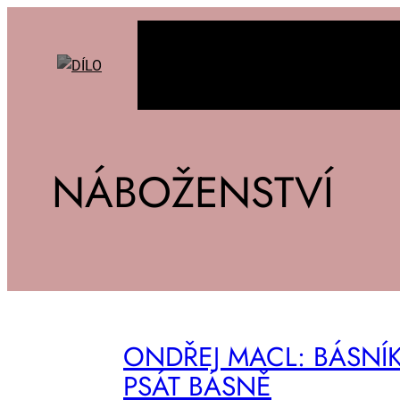
NÁBOŽENSTVÍ
ON­DŘEJ MACL: BÁS­NÍK
PSÁT BÁS­NĚ