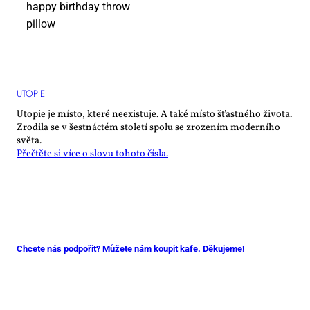
UTO­PIE
Utopie je místo, které neexistuje. A také místo šťastného života.
Zrodila se v šestnáctém století spolu se zrozením moderního
světa.
Přečtěte si více o slovu tohoto čísla.
Chcete nás podpořit? Můžete nám koupit kafe. Děkujeme!