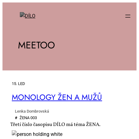
MEETOO
15. LED
MO­NO­LO­GY ŽEN A MUŽŮ
Lenka Dombrovská
#
ŽE­NA 003
Třetí číslo časopisu DÍLO má téma ŽENA.