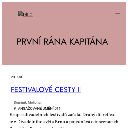
PRVNÍ RÁNA KAPITÁNA
23. KVĚ
FES­TI­VA­LO­VÉ CES­TY II
Dominik Melichar
#
AN­GA­ŽO­VA­NÉ UMĚ­NÍ 011
Erupce divadelních festivalů začala. Druhý díl reflexí
je z Divadelního světa Brno a pojednává o inscenacích