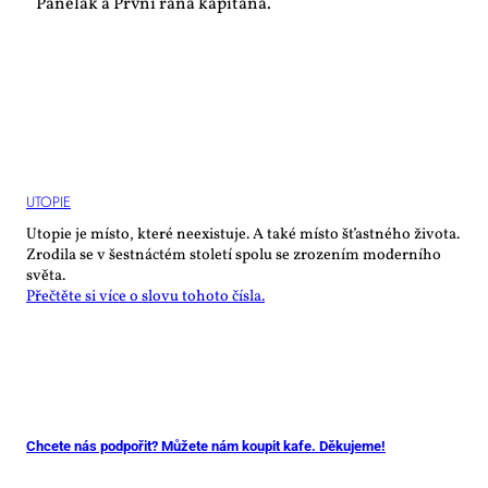
Panelák a První rána kapitána.
UTO­PIE
Utopie je místo, které neexistuje. A také místo šťastného života.
Zrodila se v šestnáctém století spolu se zrozením moderního
světa.
Přečtěte si více o slovu tohoto čísla.
Chcete nás podpořit? Můžete nám koupit kafe. Děkujeme!