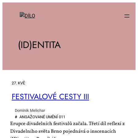
(ID)ENTITA
27. KVĚ
FES­TI­VA­LO­VÉ CES­TY III
Dominik Melichar
#
AN­GA­ŽO­VA­NÉ UMĚ­NÍ 011
Erupce divadelních festivalů začala. Třetí díl reflexí z
Divadelního světa Brno pojednává o inscenacích