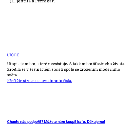
(ID)entita a Perníkář.
UTO­PIE
Utopie je místo, které neexistuje. A také místo šťastného života.
Zrodila se v šestnáctém století spolu se zrozením moderního
světa.
Přečtěte si více o slovu tohoto čísla.
Chcete nás podpořit? Můžete nám koupit kafe. Děkujeme!