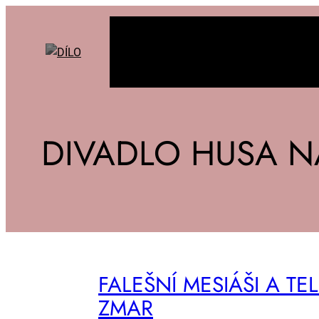
DIVADLO HUSA N
FA­LEŠ­NÍ ME­SI­ÁŠI A TE­L
ZMAR