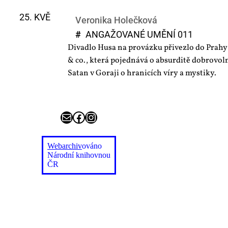
25. KVĚ
Veronika Holečková
#
AN­GA­ŽO­VA­NÉ UMĚ­NÍ 011
Divadlo Husa na provázku přivezlo do Prah
& co., která pojednává o absurditě dobrovol
Satan v Goraji o hranicích víry a mystiky.
E-mail
Facebook
Instagram
Webarchiv
ováno
Národní knihovnou
ČR