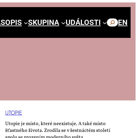
SOPIS
SKUPINA
UDÁLOSTI
HLEDAT
EN
UTO­PIE
Utopie je místo, které neexistuje. A také místo
šťastného života. Zrodila se v šestnáctém století
spolu se zrozením moderního světa.