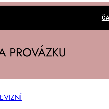
ČA
A PROVÁZKU
E­VIZ­NÍ